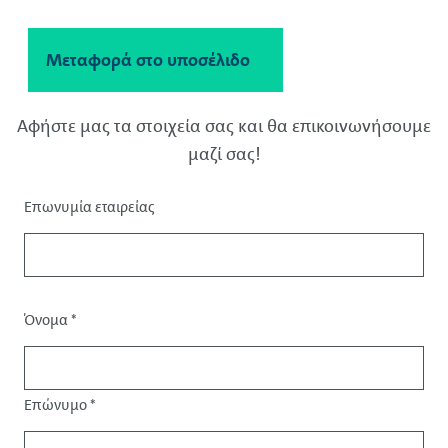
Μεταφορά στο περιεχόμενο
Μεταφορά στο υποσέλιδο
Αφήστε μας τα στοιχεία σας και θα επικοινωνήσουμε
μαζί σας!
Επωνυμία εταιρείας
Προσφώνηση
Όνομα
*
Επώνυμο
*