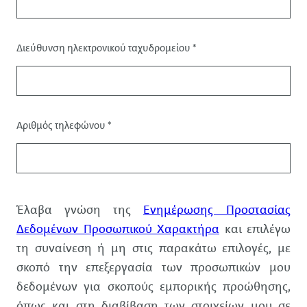
Διεύθυνση ηλεκτρονικού ταχυδρομείου
*
Στοιχεία
επικοινωνίας
Αριθμός τηλεφώνου
*
Δεδομένα
Έλαβα γνώση της
Ενημέρωσης Προστασίας
Δεδομένων Προσωπικού Χαρακτήρα
και επιλέγω
τη συναίνεση ή μη στις παρακάτω επιλογές, με
σκοπό την επεξεργασία των προσωπικών μου
δεδομένων για σκοπούς εμπορικής προώθησης,
όπως και στη διαβίβαση των στοιχείων μου σε