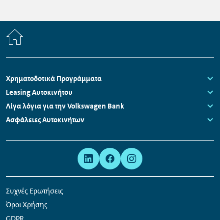
Home
Πλοήγηση
Χρηματοδοτικά Προγράμματα
υποσέλιδου
Links:
Leasing Αυτοκινήτου
Links:
Λίγα λόγια για την Volkswagen Bank
Links:
Ασφάλειες Αυτοκινήτων
Links:
Μετα-
Σύνδεσμοι
πλοήγηση
κοινωνικών
δικτύων
Συχνές Ερωτήσεις
Όροι Χρήσης
GDPR