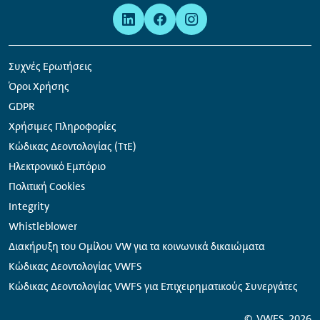
Μετα-
Σύνδεσμοι
πλοήγηση
κοινωνικών
δικτύων
Συχνές Ερωτήσεις
Όροι Χρήσης
GDPR
Χρήσιμες Πληροφορίες
Κώδικας Δεοντολογίας (ΤτΕ)
Ηλεκτρονικό Εμπόριο
Πολιτική Cookies
Integrity
Whistleblower
Διακήρυξη του Ομίλου VW για τα κοινωνικά δικαιώματα
Κώδικας Δεοντολογίας VWFS
Κώδικας Δεοντολογίας VWFS για Επιχειρηματικούς Συνεργάτες
©
VWFS
2026