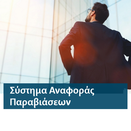
Μεταφορά στο περιεχόμενο
Μεταφορά στο υποσέλιδο
Σύστημα Αναφοράς
Παραβιάσεων