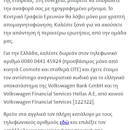
της εταιρείας. Στη συνέχεια, μπορείτε να υποβάλετε
την αναφορά σας με ηχογραφημένο μήνυμα. Το
Κεντρικό Γραφείο Ερευνών θα λάβει μόνο μια γραπτή
απομαγνητοφώνηση. Καλέστε ξανά για να ακούσετε
την απάντηση ή περαιτέρω ερωτήσεις από την ομάδα
μας.
Για την Ελλάδα, καλέστε δωρεάν στον τηλεφωνικό
αριθμό 0080 0441 45924 (προσβάσιμος μόνο από
κινητά
Cosmote
και σταθερά ΟΤΕ) και έχετε έτοιμο
τον αντίστοιχο αναγνωριστικό κωδικό για το ελληνικό
υποκατάστημα της
Volkswagen
Bank
GmbH
και τη
Volkswagen
Financial
Services
Hellas
A.E, από κοινού
Volkswagen
Financial
Services
[122322].
Βρείτε στα αγγλικά τον πλήρη κατάλογο με τους
τηλεφωνικούς αριθμούς
εδώ
και επιλέξτε τον