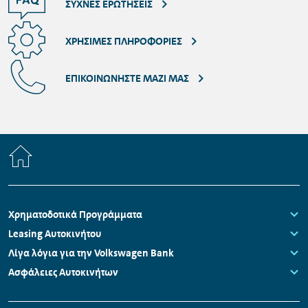
ΣΥΧΝΈΣ ΕΡΩΤΉΣΕΙΣ
ΧΡΉΣΙΜΕΣ ΠΛΗΡΟΦΟΡΊΕΣ
ΕΠΙΚΟΙΝΩΝΉΣΤΕ ΜΑΖΊ ΜΑΣ
Home
Πλοήγηση
Χρηματοδοτικά Προγράμματα
υποσέλιδου
Links:
Leasing Αυτοκινήτου
Links:
Λίγα λόγια για την Volkswagen Bank
Links:
Ασφάλειες Αυτοκινήτων
Links: