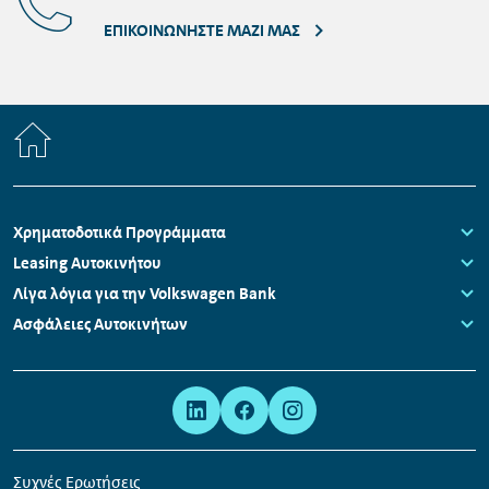
ΕΠΙΚΟΙΝΩΝΉΣΤΕ ΜΑΖΊ ΜΑΣ
Home
Πλοήγηση
Χρηματοδοτικά Προγράμματα
υποσέλιδου
Links:
Leasing Αυτοκινήτου
Links:
Λίγα λόγια για την Volkswagen Bank
Links:
Ασφάλειες Αυτοκινήτων
Links:
Μετα-
Σύνδεσμοι
πλοήγηση
κοινωνικών
δικτύων
Συχνές Ερωτήσεις