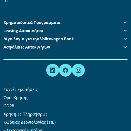
Πλοήγηση
Χρηματοδοτικά Προγράμματα
υποσέλιδου
Links:
Leasing Αυτοκινήτου
Links:
Λίγα λόγια για την Volkswagen Bank
Links:
Ασφάλειες Αυτοκινήτων
Links:
Μετα-
Σύνδεσμοι
πλοήγηση
κοινωνικών
δικτύων
Συχνές Ερωτήσεις
Όροι Χρήσης
GDPR
Χρήσιμες Πληροφορίες
Κώδικας Δεοντολογίας (ΤτΕ)
Ηλεκτρονικό Εμπόριο