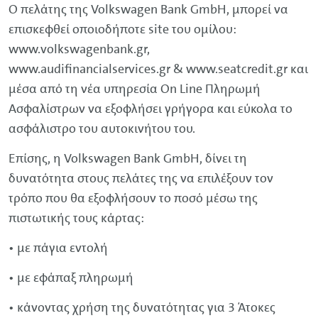
Ο πελάτης της
Volkswagen
Bank
GmbH
, μπορεί να
επισκεφθεί οποιοδήποτε site του ομίλου:
www.volkswagenbank.gr,
www.audifinancialservices.gr & www.seatcredit.gr και
μέσα από τη νέα υπηρεσία On Line Πληρωμή
Ασφαλίστρων να εξοφλήσει γρήγορα και εύκολα το
ασφάλιστρο του αυτοκινήτου του.
Επίσης, η
Volkswagen
Bank
GmbH
, δίνει τη
δυνατότητα στους πελάτες της να επιλέξουν τον
τρόπο που θα εξοφλήσουν το ποσό μέσω της
πιστωτικής τους κάρτας:
• με πάγια εντολή
• με εφάπαξ πληρωμή
• κάνοντας χρήση της δυνατότητας για 3 Άτοκες