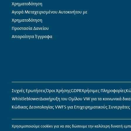
Χρηματοδότηση
Αγορά Μεταχειρισμένου Αυτοκινήτου με
Χρηματοδότηση
Προστασία Δανείου
Απαραίτητα Έγγραφα
Μετα-
Σύνδεσμοι
πλοήγηση
κοινωνικών
δικτύων
Συχνές Ερωτήσεις
Όροι Χρήσης
GDPR
Χρήσιμες Πληροφορίες
Κώ
Whistleblower
Διακήρυξη του Ομίλου VW για τα κοινωνικά δικ
Κώδικας Δεοντολογίας VWFS για Επιχειρηματικούς Συνεργάτες
Χρησιμοποιούμε
cookies
για να σας δώσουμε την καλύτερη δυνατή εμπ