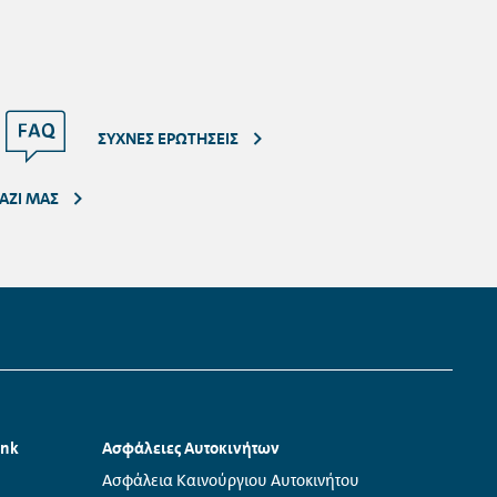
πικοινωνίας
προκειμένου να
ΣΥΧΝΈΣ ΕΡΩΤΉΣΕΙΣ
ΑΖΊ ΜΑΣ
ank
Ασφάλειες Αυτοκινήτων
Links:
Ασφάλεια Καινούργιου Αυτοκινήτου