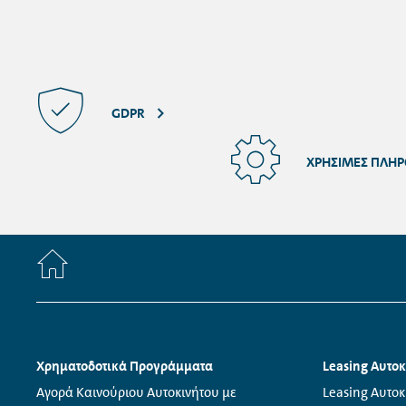
Για οποιαδήποτε από τις παραπάνω ή
σας καθοδηγήσουμε για τα επόμενα β
GDPR
ΧΡΉΣΙΜΕΣ ΠΛΗ
Home
Πλοήγηση
Χρηματοδοτικά Προγράμματα
Leasing Αυτο
υποσέλιδου
Links:
Links:
Αγορά Καινούριου Αυτοκινήτου με
Leasing Αυτοκ