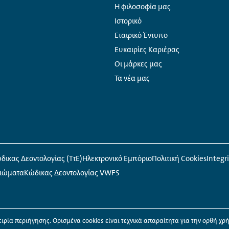
Η φιλοσοφία μας
Ιστορικό
Εταιρικό Έντυπο
Ευκαιρίες Καριέρας
Οι μάρκες μας
Τα νέα μας
δικας Δεοντολογίας (ΤτΕ)
Ηλεκτρονικό Εμπόριο
Πολιτική Cookies
Integr
αιώματα
Κώδικας Δεοντολογίας VWFS
ειρία περιήγησης. Ορισμένα
cookies
είναι τεχνικά απαραίτητα για την ορθή χρ