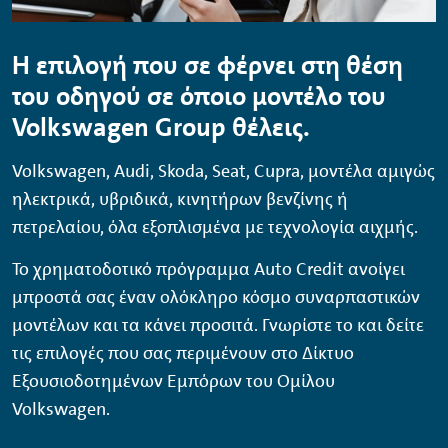
Η επιλογή που σε φέρνει στη θέση
του οδηγού σε όποιο µοντέλο του
Volkswagen
Group
θέλεις.
Volkswagen
,
Audi
,
Skoda
,
Seat
,
Cupra
, µοντέλα αµιγώς
ηλεκτρικά, υβριδικά, κινητήρων βενζίνης ή
πετρελαίου, όλα εξοπλισµένα µε τεχνολογία αιχµής.
Το χρηµατοδοτικό πρόγραµµα
Auto
Credit
ανοίγει
µπροστά σας έναν ολόκληρο κόσµο συναρπαστικών
µοντέλων και τα κάνει προσιτά. Γνωρίστε το και δείτε
τις επιλογές που σας περιµένουν στο ∆ίκτυο
Εξουσιοδοτηµένων Εµπόρων του Οµίλου
Volkswagen
.