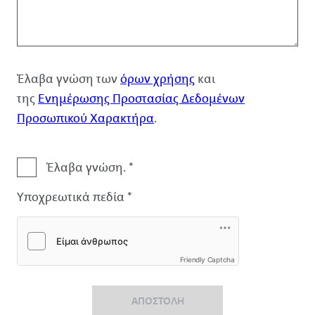
Έλαβα γνώση των
όρων χρήσης
και
της
Ενημέρωσης Προστασίας Δεδομένων
Προσωπικού Χαρακτήρα
.
Αποποίηση
Έλαβα γνώση. *
ευθύνης
Υποχρεωτικά πεδία *
Friendly Captcha
ΑΠΟΣΤΟΛΉ