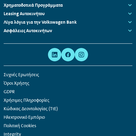
Πλοήγηση
Χρηματοδοτικά Προγράμματα
υποσέλιδου
Links:
Leasing Αυτοκινήτου
Links:
Λίγα λόγια για την Volkswagen Bank
Links:
Ασφάλειες Αυτοκινήτων
Links:
Μετα-
Σύνδεσμοι
πλοήγηση
κοινωνικών
δικτύων
Συχνές Ερωτήσεις
Όροι Χρήσης
GDPR
Χρήσιμες Πληροφορίες
Κώδικας Δεοντολογίας (ΤτΕ)
Ηλεκτρονικό Εμπόριο
Πολιτική Cookies
Integrity