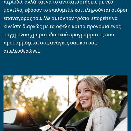
περίοδο, αλλά και να το αντικαταστήσετε µε νέο
µοντέλο, εφόσον το επιθυµείτε και πληρούνται οι όροι
επαναγοράς του. Με αυτόν τον τρόπο µπορείτε να
κινείστε διαρκώς µε τα οφέλη και τα προνόµια ενός
σύγχρονου χρηµατοδοτικού προγράµµατος που
προσαρµόζεται στις ανάγκες σας και σας
απελευθερώνει.