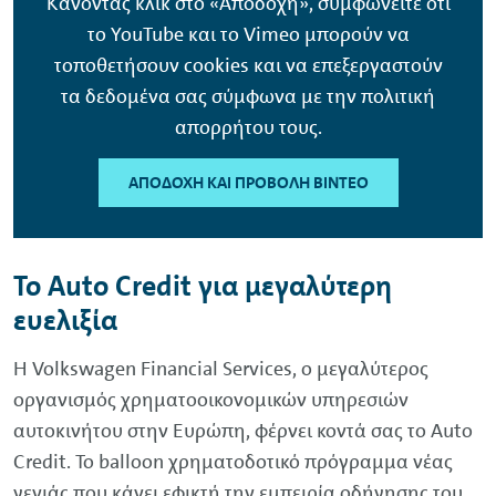
Κάνοντας κλικ στο «Αποδοχή», συμφωνείτε ότι
το YouTube και το Vimeo μπορούν να
τοποθετήσουν cookies και να επεξεργαστούν
τα δεδομένα σας σύμφωνα με την πολιτική
απορρήτου τους.
ΑΠΟΔΟΧΉ ΚΑΙ ΠΡΟΒΟΛΉ ΒΊΝΤΕΟ
Το
Auto
Credit
για μεγαλύτερη
ευελιξία
H
Volkswagen
Financial
Services
, o µεγαλύτερος
οργανισµός χρηµατοοικονοµικών υπηρεσιών
αυτοκινήτου στην Ευρώπη, φέρνει κοντά σας το
Auto
Credit
. Το
balloon
χρηµατοδοτικό πρόγραµµα νέας
γενιάς που κάνει εφικτή την εµπειρία οδήγησης του