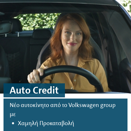
Μεταφορά στο περιεχόμενο
Μεταφορά στο υποσέλιδο
Auto
Credit
Νέο αυτοκίνητο από το
Volkswagen
group
με
Χαμηλή Προκαταβολή