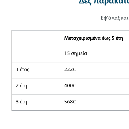
Δες παρακάτω
Εφ'άπαξ κατ
Μεταχειρισμένα έως 5 έτη
15
σημεία
1 έτος
222€
2 έτη
400€
3 έτη
568€