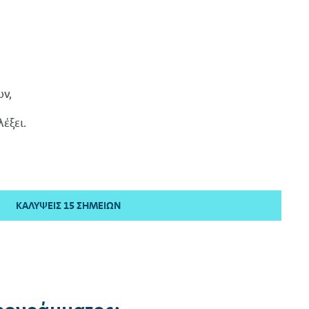
ν,
έξει.
ΚΑΛΎΨΕΙΣ 15 ΣΗΜΕΊΩΝ