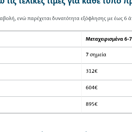
 τις τελικές τιμές για κάθε τύπο 
αβολή, ενώ παρέχεται δυνατότητα εξόφλησης με έως 6 άτ
Μεταχειρισμένα 6-7
7 σημεία
312€
604€
895€