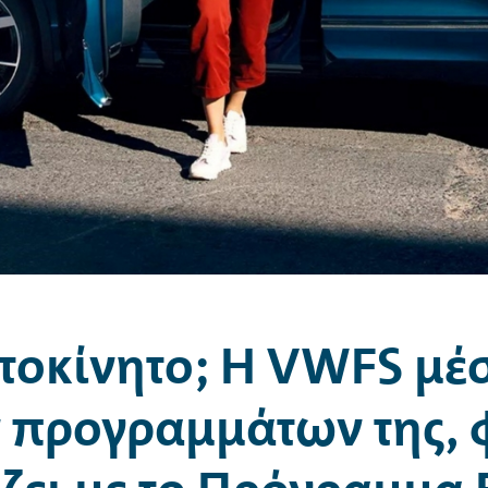
τοκίνητο; Η
VWFS
μέσ
προγραμμάτων της, φ