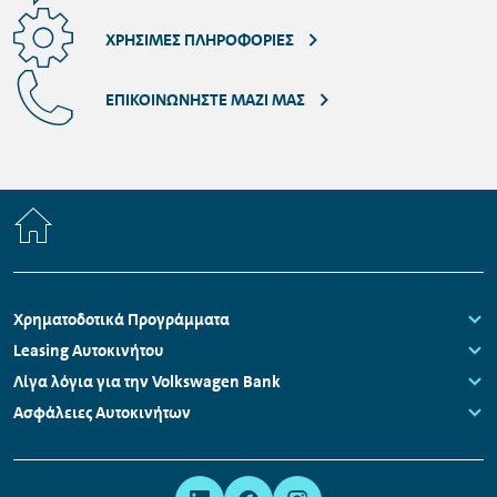
ΧΡΉΣΙΜΕΣ ΠΛΗΡΟΦΟΡΊΕΣ
ΕΠΙΚΟΙΝΩΝΉΣΤΕ ΜΑΖΊ ΜΑΣ
Home
Πλοήγηση
Χρηματοδοτικά Προγράμματα
υποσέλιδου
Links:
Leasing Αυτοκινήτου
Links:
Λίγα λόγια για την Volkswagen Bank
Links:
Ασφάλειες Αυτοκινήτων
Links:
Μετα-
Σύνδεσμοι