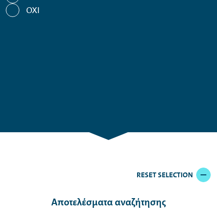
(ελαστικά, αυτοκίνητο αντικατάστασης, service, οδική βοήθεια, πλήρη
ΟΧΙ
ΝΑΙ
ασφαλιστική κάλυψη, τέλη κυκλοφορίας)
ΟΧΙ
ΝΑΙ
ΟΧΙ
RESET SELECTION
Αποτελέσματα αναζήτησης