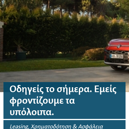
Μεταφορά στο περιεχόμενο
Μεταφορά στο υποσέλιδο
Οδηγείς το σήμερα. Εμείς
φροντίζουμε τα
υπόλοιπα.
Leasing
, Χρηματοδότηση & Ασφάλεια