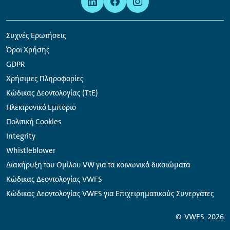
πλοήγηση
κοινωνικών
δικτύων
Συχνές Ερωτήσεις
Όροι Χρήσης
GDPR
Χρήσιμες Πληροφορίες
Κώδικας Δεοντολογίας (ΤτΕ)
Ηλεκτρονικό Εμπόριο
Πολιτική Cookies
Integrity
Whistleblower
Διακήρυξη του Ομίλου VW για τα κοινωνικά δικαιώματα
Κώδικας Δεοντολογίας VWFS
Κώδικας Δεοντολογίας VWFS για Επιχειρηματικούς Συνεργάτες
©
VWFS
2026